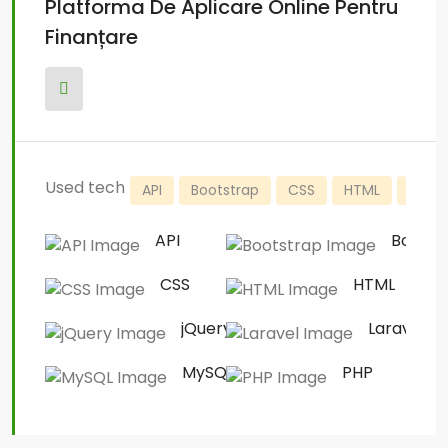
Platforma De Aplicare Online Pentru
Finanțare
Used tech
API
Bootstrap
CSS
HTML
jQuer
API
Bootst
CSS
HTML
jQuery
Laravel
MySQL
PHP