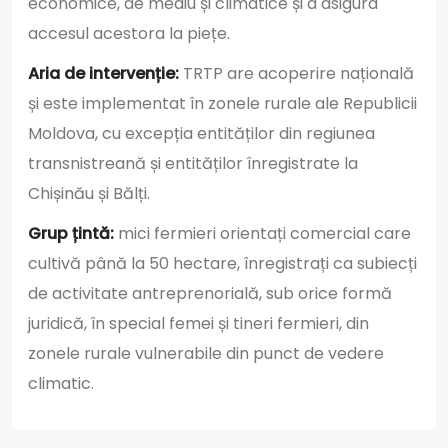
economice, de mediu și climatice și a asigura
accesul acestora la piețe.
Aria de intervenție:
TRTP are acoperire națională
și este implementat în zonele rurale ale Republicii
Moldova, cu excepția entităților din regiunea
transnistreană și entităților înregistrate la
Chișinău și Bălți.
Grup țintă:
mici fermieri orientați comercial care
cultivă până la 50 hectare, înregistrați ca subiecți
de activitate antreprenorială, sub orice formă
juridică, în special femei și tineri fermieri, din
zonele rurale vulnerabile din punct de vedere
climatic.